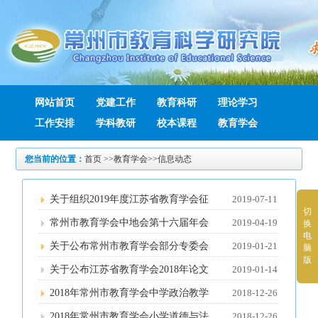
网站首页
党建工作
教育科研
理论学习
工作安排
学科教研
校本课程
教育学会
您当前的位置：
首页
>>
教育学会
>>
信息动态
关于组织2019年度江苏省教育学会征
2019-07-11
切
文评选活动的通知
常州市教育学会中地会第十六届年会
2019-04-19
换
电
在淹城中学召开
关于公布常州市教育学会部分专委会
2019-01-21
脑
版
2018年论文评比获奖名单的通知
关于公布江苏省教育学会2018年论文
2019-01-14
评比常州市获奖名单的通知
2018年常州市教育学会中学政治教学
2018-12-26
专业委员会年会论文评比结果的公示
2018年常州市教育学会小学道德与法
2018-12-26